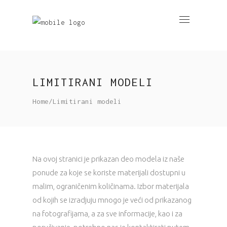
LIMITIRANI MODELI
Home
/
Limitirani modeli
Na ovoj stranici je prikazan deo modela iz naše
ponude za koje se koriste materijali dostupni u
malim, ograničenim količinama. Izbor materijala
od kojih se izradjuju mnogo je veći od prikazanog
na fotografijama, a za sve informacije, kao i za