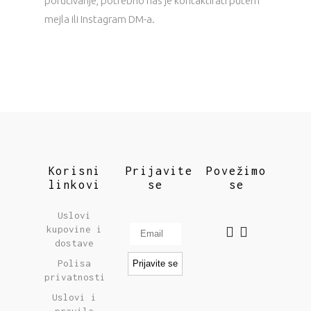
poručivanje, potrebno nas je kontaktirati putem
mejla ili Instagram DM-a.
Korisni
Prijavite
Povežimo
linkovi
se
se
Uslovi
kupovine i
dostave
Polisa
privatnosti
Uslovi i