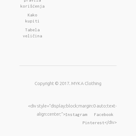
pravila
korišćenja
Kako
kupiti
Tabela
veličina
Copyright © 2017. MYKA Clothing
<div style=“display:block;margin:0 auto;text-
align:center;“>
Instagram
Facebook
</div>
Pinterest