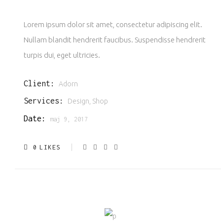
Lorem ipsum dolor sit amet, consectetur adipiscing elit.
Nullam blandit hendrerit faucibus. Suspendisse hendrerit
turpis dui, eget ultricies.
Client:
Adorn
Services:
Design, Shop
Date:
maj 9, 2017
0
LIKES