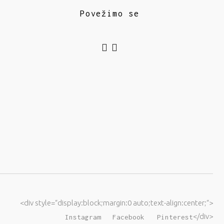
Povežimo se
<div style=“display:block;margin:0 auto;text-align:center;“>
</div>
Instagram
Facebook
Pinterest