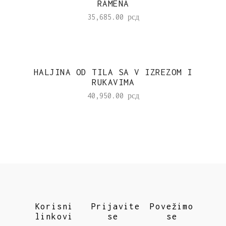
RAMENA
35,685.00
рсд
HALJINA OD TILA SA V IZREZOM I
RUKAVIMA
40,950.00
рсд
Korisni
Prijavite
Povežimo
linkovi
se
se