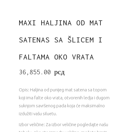
MAXI HALJINA OD MAT
SATENAS SA ŠLICEM I
FALTAMA OKO VRATA
36,855.00
рсд
Opis: Haljina od punijeg mat satena sa topom
koji ima falte oko vrata, otvorenih ledja i dugom
suknjom savršenog pada koja će maksimalno
izdužiti vašu siluetu.
Izbor veličine: Za izbor veličine pogledajte našu