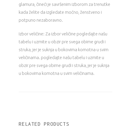
glamura, čineći je savršenim izborom za trenutke
kada želite da izgledate moćno, ženstveno i
potpuno nezaboravno.
Izbor veličine: Za izbor veličine pogledajte našu
tabelu i uzmite u obzir pre svega obime grudi i
struka, jer je suknja u bokovima komotna u svim
veličinama. pogledajte našu tabelu i uzmite u
obzir pre svega obime grudi i struka, jer je suknja
u bokovima komotna u svim veličinama.
RELATED PRODUCTS