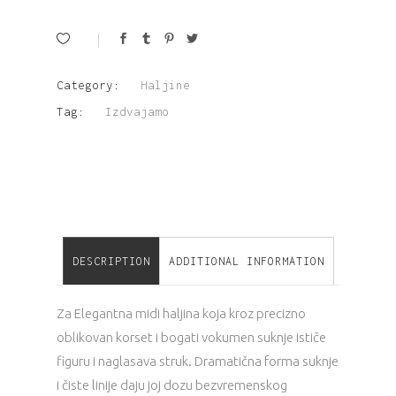
haljina
sa
Category:
Haljine
ravnim
Tag:
Izdvajamo
izrezom
quantity
DESCRIPTION
ADDITIONAL INFORMATION
Za Elegantna midi haljina koja kroz precizno
oblikovan korset i bogati vokumen suknje ističe
figuru i naglasava struk. Dramatična forma suknje
i čiste linije daju joj dozu bezvremenskog