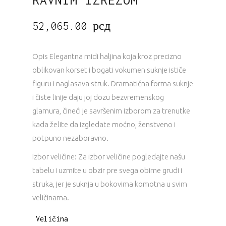
52,065.00
рсд
Opis Elegantna midi haljina koja kroz precizno
oblikovan korset i bogati vokumen suknje ističe
figuru i naglasava struk. Dramatična forma suknje
i čiste linije daju joj dozu bezvremenskog
glamura, čineći je savršenim izborom za trenutke
kada želite da izgledate moćno, ženstveno i
potpuno nezaboravno.
Izbor veličine: Za izbor veličine pogledajte našu
tabelu i uzmite u obzir pre svega obime grudi i
struka, jer je suknja u bokovima komotna u svim
veličinama.
Veličina