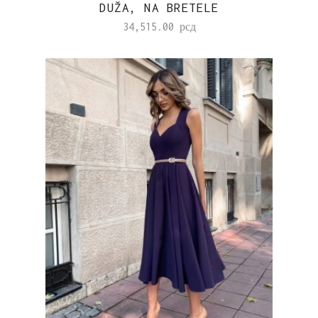
DUŽA, NA BRETELE
34,515.00
рсд