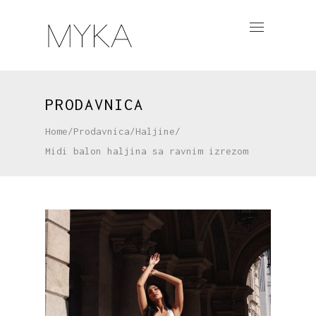
PRODAVNICA
Home
/
Prodavnica
/
Haljine
/
Midi balon haljina sa ravnim izrezom