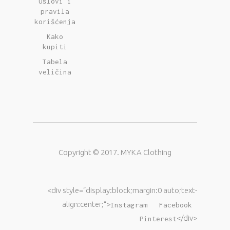
Uslovi i
pravila
korišćenja
Kako
kupiti
Tabela
veličina
Copyright © 2017. MYKA Clothing
<div style=“display:block;margin:0 auto;text-
align:center;“>
Instagram
Facebook
</div>
Pinterest