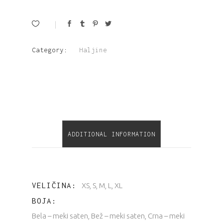
karnerom
quantity
Category:
Haljine
ADDITIONAL INFORMATION
VELIČINA
XS, S, M, L, XL
BOJA
Bela – meki saten, Bež – meki saten, Crna – meki