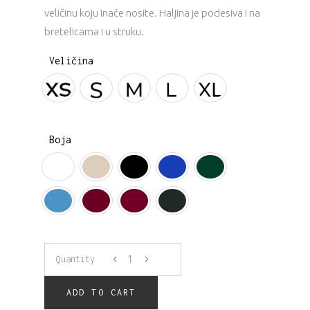
veličinu koju inače nosite. Haljina je podesiva i na
bretelicama i u struku.
Veličina
Boja
Naomi
Quantity
sa
ADD TO CART