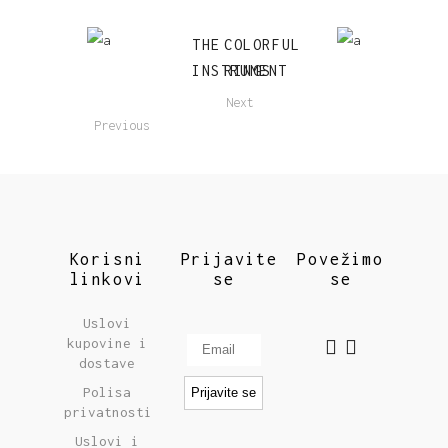
THE
COLORFUL
INSTRUMENT
RINGS
Next
Previous
Korisni
Prijavite
Povežimo
linkovi
se
se
Uslovi
kupovine i
dostave
Polisa
privatnosti
Uslovi i