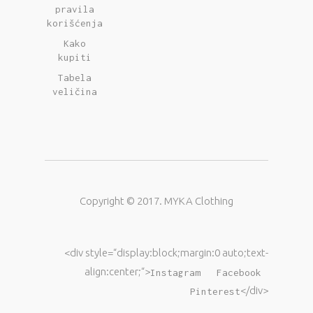
pravila
korišćenja
Kako
kupiti
Tabela
veličina
Copyright © 2017. MYKA Clothing
<div style=“display:block;margin:0 auto;text-
align:center;“>
Instagram
Facebook
</div>
Pinterest