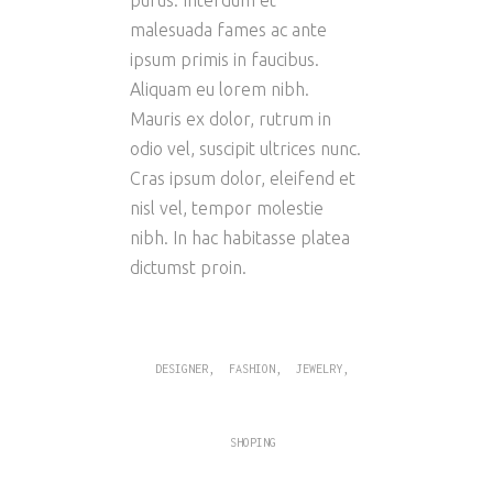
purus. Interdum et
malesuada fames ac ante
ipsum primis in faucibus.
Aliquam eu lorem nibh.
Mauris ex dolor, rutrum in
odio vel, suscipit ultrices nunc.
Cras ipsum dolor, eleifend et
nisl vel, tempor molestie
nibh. In hac habitasse platea
dictumst proin.
,
,
,
DESIGNER
FASHION
JEWELRY
SHOPING