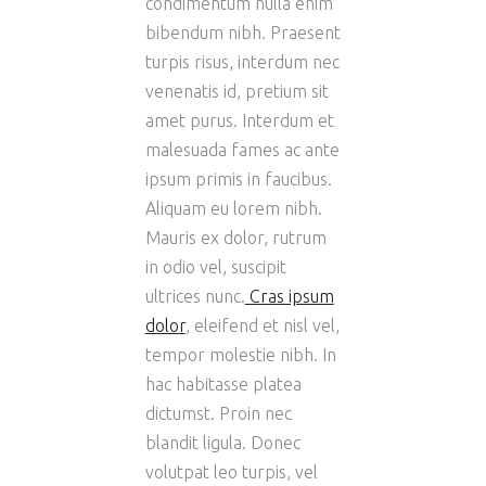
condimentum nulla enim
bibendum nibh. Praesent
turpis risus, interdum nec
venenatis id, pretium sit
amet purus. Interdum et
malesuada fames ac ante
ipsum primis in faucibus.
Aliquam eu lorem nibh.
Mauris ex dolor, rutrum
in odio vel, suscipit
ultrices nunc.
Cras ipsum
dolor
, eleifend et nisl vel,
tempor molestie nibh. In
hac habitasse platea
dictumst. Proin nec
blandit ligula. Donec
volutpat leo turpis, vel