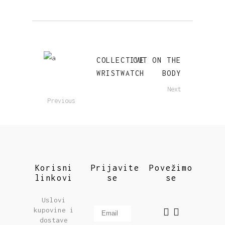
COLLECTIVE
CUT ON THE
WRISTWATCH
BODY
Next
Previous
Korisni
Prijavite
Povežimo
linkovi
se
se
Uslovi
kupovine i
dostave